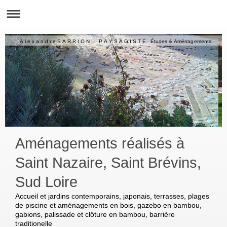
A l e x a n d r e S A R R I O N P A Y S A G I S T E Études & Aménagements
Aménagements réalisés à
Saint Nazaire, Saint Brévins,
Sud Loire
Accueil et jardins contemporains, japonais, terrasses, plages
de piscine et aménagements en bois, gazebo en bambou,
gabions, palissade et clôture en bambou, barrière
traditionelle